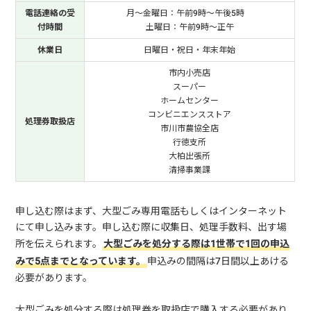
電話連絡の受
月～金曜日：午前9時～午後5時
付時間
土曜日：午前9時～正午
休業日
日曜日・祝日・年末年始
市内小売店
スーパー
ホームセンター
コンビニエンスストア
処理券取扱店
市川市農協全店
行徳支所
大柏出張所
清掃事業課
申し込む際はまず、大型ごみ専用電話もしくはインターネット
にて申し込みます。申し込む際に収集日、処理手数料、出す場
所を伝えられます。
大型ごみを処分する際は1世帯で1回の申込
みで5点までとなっています。
申込みの間隔は7日間以上あける
必要があります。
大型ごみを処分する際は処理券を取扱店で購入する必要があり