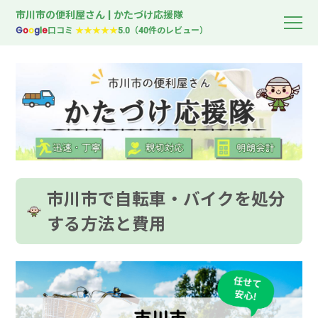
市川市の便利屋さん | かたづけ応援隊
G
o
o
g
l
e
口コミ
★★★★★
5.0（40件のレビュー）
市川市で自転車・バイクを処分
する方法と費用