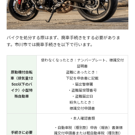
バイクを処分する際はまず、廃車手続きをする必要がありま
す。市川市では廃車手続きを以下で行います。
使わなくなったとき：ナンバープレート、標識交付
証明書
原動機付自転
盗難にあったとき：
車（排気量12
下記を申告書に記載
5cc以下のバ
・届出警察署
イク）小型特
・盗難届受理番号
殊自動車
・盗難届出日
紛失したとき：
標識交付申請書
・本人確認書類
・自動車税（種別割）申告（報告）書兼標
手続きに必要
識交付申請書または軽自動車税（種別割）