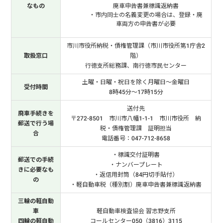
なもの
廃車申告書兼標識返納書
・市内同士の名義変更の場合は、登録・廃
車両方の申告書が必要
市川市役所納税・債権管理課（市川市役所第1庁舎2
取扱窓口
階）
行徳支所総務課、南行徳市民センター
土曜・日曜・祝日を除く月曜日～金曜日
受付時間
8時45分～17時15分
送付先
廃車手続きを
〒272-8501 市川市八幡1-1-1 市川市役所 納
郵送で行う場
税・債権管理課 証明担当
合
電話番号：047-712-8658
・標識交付証明書
郵送での手続
・ナンバープレート
きに必要なも
・返信用封筒（84円切手貼付）
の
・軽自動車税（種別割）廃車申告書兼標識返納書
三輪の軽自動
車
軽自動車検査協会 習志野支所
四輪の軽自動
コールセンター050（3816）3115