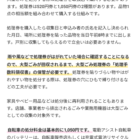
ます。処理券は520円券と1,050円券の2種類があります。品物1
点の相当額を組み合わせて購入する仕組みです。
処理券を購入したら収集日と申込み者の氏名を記入し決められ
た月日、場所に処理券を貼った品物を当日午前8時までに出しま
す。戸別に収集してもらえるので立会いは必要ありません。
雨や風などで処理券がはがれていた場合に確認することになる
ので、大型ごみが回収されるまで、大型ごみ処理券の「処理手
数料領収書」の保管が必要です。
処理券を貼りづらい物やはが
れやすい物を処分する際は、処理券の穴にひもで縛り付けるな
どの工夫が必要です。
家具やベビー用品などは処分後に再利用されることもありま
す。店舗、事業者から排出されるごみや業務用機器は大型ごみ
としての収集の対象外です。
自転車の処分料金は基本的に1,050円です。
電動アシスト自転車
のバッテリーは、自転車販売店もしくは充電式電池リサイクル