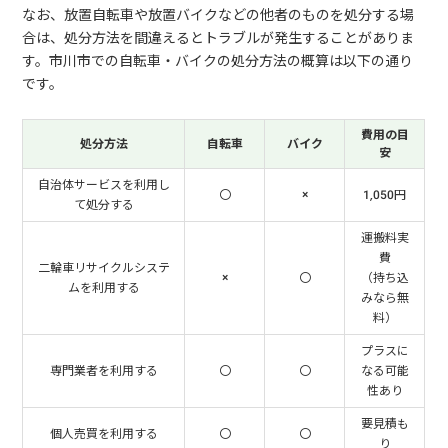
なお、放置自転車や放置バイクなどの他者のものを処分する場
合は、処分方法を間違えるとトラブルが発生することがありま
す。市川市での自転車・バイクの処分方法の概算は以下の通り
です。
費用の目
処分方法
自転車
バイク
安
自治体サービスを利用し
〇
×
1,050円
て処分する
運搬料実
費
二輪車リサイクルシステ
×
〇
（持ち込
ムを利用する
みなら無
料）
プラスに
専門業者を利用する
〇
〇
なる可能
性あり
要見積も
個人売買を利用する
〇
〇
り