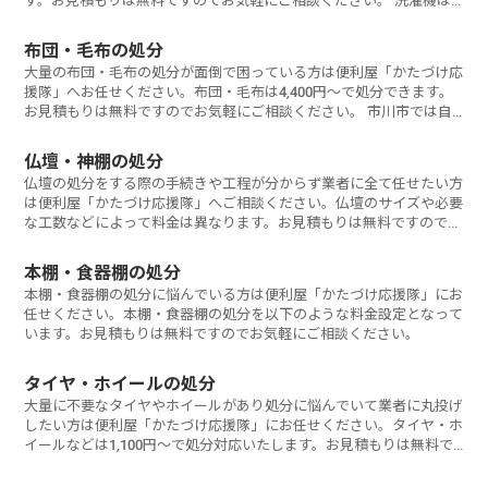
す。お見積もりは無料ですのでお気軽にご相談ください。 洗濯機は
家電
布団・毛布の処分
大量の布団・毛布の処分が面倒で困っている方は便利屋「かたづけ応
援隊」へお任せください。布団・毛布は4,400円～で処分できます。
お見積もりは無料ですのでお気軽にご相談ください。 市川市では自
治体
仏壇・神棚の処分
仏壇の処分をする際の手続きや工程が分からず業者に全て任せたい方
は便利屋「かたづけ応援隊」へご相談ください。仏壇のサイズや必要
な工数などによって料金は異なります。お見積もりは無料ですのでお
気軽にご相談く
本棚・食器棚の処分
本棚・食器棚の処分に悩んでいる方は便利屋「かたづけ応援隊」にお
任せください。本棚・食器棚の処分を以下のような料金設定となって
います。お見積もりは無料ですのでお気軽にご相談ください。
タイヤ・ホイールの処分
大量に不要なタイヤやホイールがあり処分に悩んでいて業者に丸投げ
したい方は便利屋「かたづけ応援隊」にお任せください。タイヤ・ホ
イールなどは1,100円～で処分対応いたします。お見積もりは無料で
すのでお気