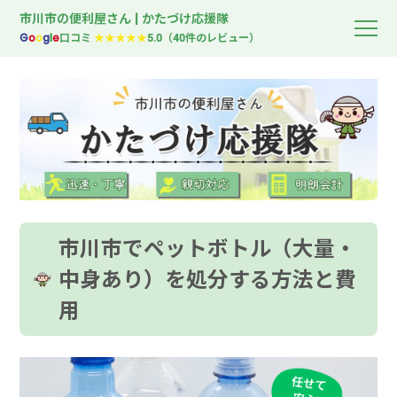
市川市の便利屋さん | かたづけ応援隊
G
o
o
g
l
e
口コミ
★★★★★
5.0（40件のレビュー）
市川市でペットボトル（大量・
中身あり）を処分する方法と費
用