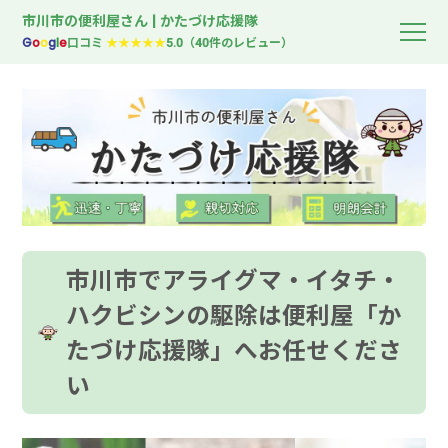
市川市の便利屋さん | かたづけ応援隊
G
o
o
g
l
e
口コミ
★★★★★
5.0（40件のレビュー）
市川市でアライグマ・イタチ・
ハクビシンの駆除は便利屋「か
たづけ応援隊」へお任せくださ
い