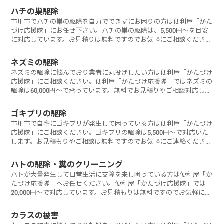
ハチの巣駆除
市川市でハチの巣の駆除を自力でできずにお困りの方は便利屋「かた
づけ応援隊」にお任せ下さい。ハチの巣の駆除は、5,500円～を目安
に対応しています。お見積りは無料ですのでお気軽にご相談くださ
い。
ネズミの駆除
ネズミの駆除に悩んでおり業者に丸投げしたい方は便利屋「かたづけ
応援隊」にご相談ください。便利屋「かたづけ応援隊」ではネズミの
駆除は60,000円～で承っています。無料でお見積りやご相談対応して
いますの
ゴキブリの駆除
市川市で自宅にゴキブリが発生して困っている方は便利屋「かたづけ
応援隊」にご相談ください。ゴキブリの駆除は5,500円～で対応いた
します。お見積もりやご相談は無料ですのでお気軽にご連絡くださ
い。
ハトの駆除・糞のクリーニング
ハトが大量発生して日常生活に支障を来し困っている方は便利屋「か
たづけ応援隊」へお任せください。便利屋「かたづけ応援隊」では
20,000円～で対応しています。お見積もりは無料ですのでお気軽にご
相談くださ
カラスの被害