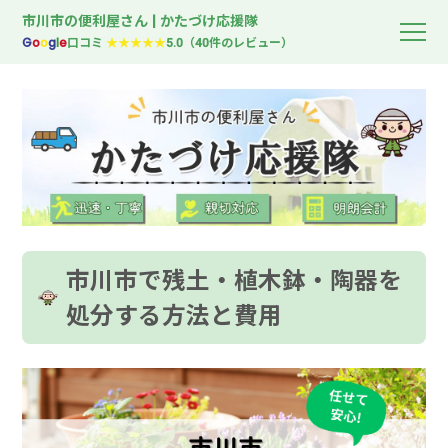
市川市の便利屋さん | かたづけ応援隊
G
o
o
g
l
e
口コミ
★★★★★
5.0（40件のレビュー）
市川市で残土・植木鉢・陶器を
処分する方法と費用