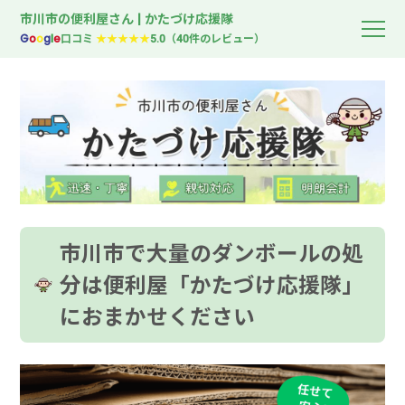
市川市の便利屋さん | かたづけ応援隊
G
o
o
g
l
e
口コミ
★★★★★
5.0（40件のレビュー）
市川市で大量のダンボールの処
分は便利屋「かたづけ応援隊」
におまかせください