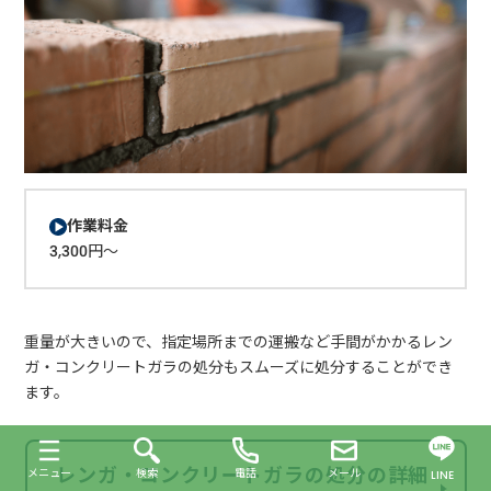
作業料金
3,300円～
重量が大きいので、指定場所までの運搬など手間がかかるレン
ガ・コンクリートガラの処分もスムーズに処分することができ
ます。
レンガ・コンクリートガラの処分の詳細
メニュー
検索
電話
メール
LINE