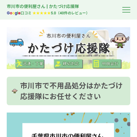
市川市の便利屋さん | かたづけ応援隊
G
o
o
g
l
e
口コミ
★★★★★
5.0（40件のレビュー）
市川市で不用品処分はかたづけ
応援隊にお任せください