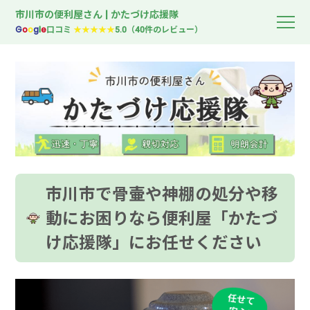
市川市の便利屋さん | かたづけ応援隊
G
o
o
g
l
e
口コミ
★★★★★
5.0（40件のレビュー）
市川市で骨壷や神棚の処分や移
動にお困りなら便利屋「かたづ
け応援隊」にお任せください