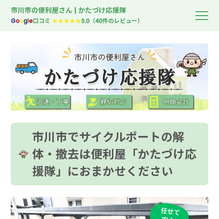
市川市の便利屋さん | かたづけ応援隊
G
o
o
g
l
e
口コミ
★★★★★
5.0（40件のレビュー）
市川市でサイクルポートの解
体・撤去は便利屋「かたづけ応
援隊」におまかせください