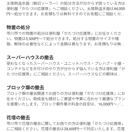
太陽熱温水器（朝日ソーラー）の処分方法が分からず困っている方は
便利屋「かたづけ応援隊」へご相談ください。太陽熱温水器は44,000
円～処分できます。お見積もりは無料ですのでお気軽にご相談くださ
い。
物置の処分
市川市での物置の処分は便利屋「かたづけ応援隊」にお任せくださ
い。物置は5,500円～で処分できます。処分する物置のサイズや種
類、解体の必要性などによって金額は異なります。お見積もりは無料
ですのでお気軽
スーパーハウスの撤去
使わなくなったスーパーハウス・ユニットハウス・プレハブ・小屋・
コンテナなどを片付けのやり方が分からず悩んでいる方は便利屋「か
たづけ応援隊」にご相談ください。スーパーハウスなどの解体は
13,500円～／
ブロック塀の撤去
ブロック塀の撤去関連でお困りの方は便利屋「かたづけ応援隊」にお
任せください。助成金も検討しご要望や予算に合わせて最適なプラン
を提案いたします。ブロック塀作業の料金の目安は、16,000円～／坪
となって
花壇の撤去
市川市で花壇の撤去に関してお困りの方は便利屋「かたづけ応援隊」
にご相談ください。花壇の撤去は28,600円～で対応いたします。花壇