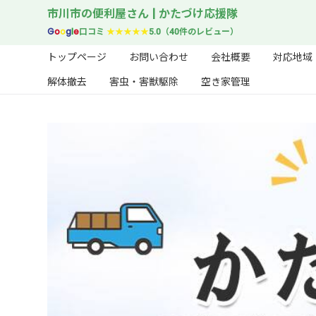
市川市の便利屋さん | かたづけ応援隊
G
o
o
g
l
e
口コミ
★★★★★
5.0（40件のレビュー）
トップページ
お問い合わせ
会社概要
対応地域
解体撤去
害虫・害獣駆除
空き家管理