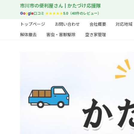
市川市の便利屋さん | かたづけ応援隊
G
o
o
g
l
e
口コミ
★★★★★
5.0（40件のレビュー）
トップページ
お問い合わせ
会社概要
対応地域
解体撤去
害虫・害獣駆除
空き家管理