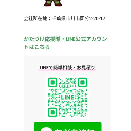
0
容
し
会社所在地：千葉県市川市国分2-20-17
キ
合に
0
かたづけ応援隊・LINE公式アカウン
を
トはこちら
ス
依頼
パソ
依頼
LINEで簡単相談・お見積り
を
ス携
容は
作業
で
だ
お問
い合
お気