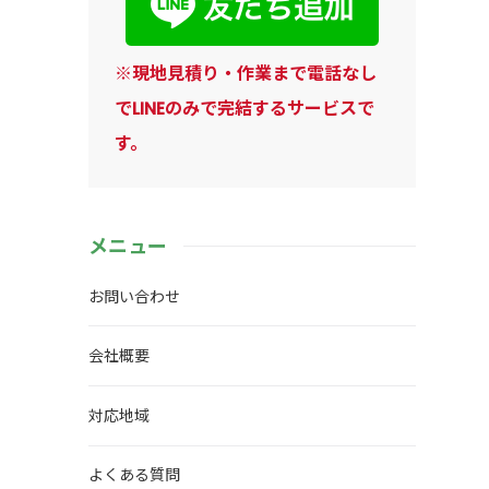
正確
※現地見積り・作業まで電話なし
、
容な
でLINEのみで完結するサービスで
まし
す。
だい
ソコ
ット
何
いた
メニュー
定
の
お問い合わせ
。
した
会社概要
ソコ
スマ
し
対応地域
で
ず
よくある質問
0-